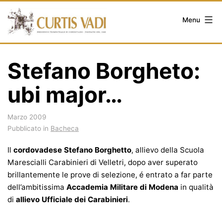
Salta
al
Menu
contenuto
Stefano Borgheto:
ubi major…
Marzo 2009
Pubblicato in
Bacheca
Il
cordovadese
Stefano Borghetto
, allievo della Scuola
Marescialli Carabinieri di Velletri, dopo aver superato
brillantemente le prove di selezione, é entrato a far parte
dell’ambitissima
Accademia Militare di Modena
in qualità
di
allievo Ufficiale dei Carabinieri
.