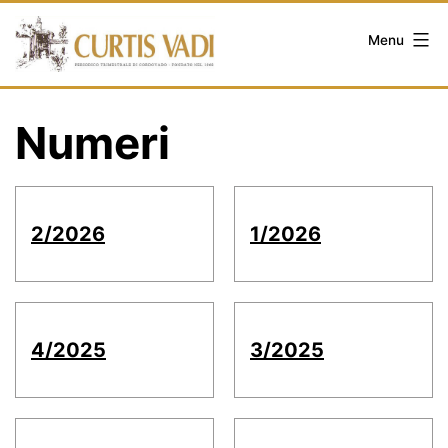
Salta
al
Menu
contenuto
Numeri
2/2026
1/2026
4/2025
3/2025