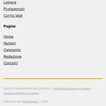
Lettere
Protagonisti
Curtis Vadi
Pagine
Home
Numeri
Categorie
Redazione
Contatti
Circolo Culturale Gino Bozza Onlus -
Informativa privacy e cookie
-
Gestisci preferenze cookie
realizzato da
YESdesign.it
- 2026