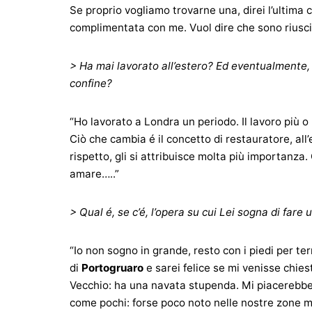
Se proprio vogliamo trovarne una, direi l’ultima 
complimentata con me. Vuol dire che sono riuscit
> Ha mai lavorato all’estero? Ed eventualmente, ci
confine?
“Ho lavorato a Londra un periodo. Il lavoro più o 
Ciò che cambia é il concetto di restauratore, all
rispetto, gli si attribuisce molta più importanz
amare…..”
> Qual é, se c’é, l’opera su cui Lei sogna di fare
“Io non sogno in grande, resto con i piedi per te
di
Portogruaro
e sarei felice se mi venisse chies
Vecchio: ha una navata stupenda. Mi piacerebbe
come pochi: forse poco noto nelle nostre zone m