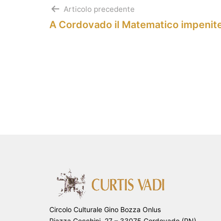
Navigazione
Articolo precedente
A Cordovado il Matematico impenit
articoli
Circolo Culturale Gino Bozza Onlus
Piazza Cecchini, 27 – 33075 Cordovado (PN)