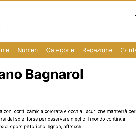
ome
Numeri
Categorie
Redazione
Conta
fano Bagnarol
alzoni corti, camicia colorata e occhiali scuri che manterrà per
gersi dal sole, forse per osservare meglio il mondo continua
re
di opere pittoriche, lignee, affreschi.