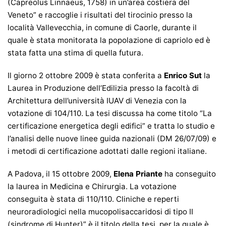
(Capreolus Linnaeus, 1758) in un’area costiera del
Veneto” e raccoglie i risultati del tirocinio presso la
località Vallevecchia, in comune di Caorle, durante il
quale è stata monitorata la popolazione di capriolo ed è
stata fatta una stima di quella futura.
Il giorno 2 ottobre 2009 è stata conferita a
Enrico Sut
la
Laurea in Produzione dell’Edilizia presso la facoltà di
Architettura dell’università IUAV di Venezia con la
votazione di 104/110. La tesi discussa ha come titolo “La
certificazione energetica degli edifici” e tratta lo studio e
l’analisi delle nuove linee guida nazionali (DM 26/07/09) e
i metodi di certificazione adottati dalle regioni italiane.
A Padova, il 15 ottobre 2009,
Elena Priante
ha conseguito
la laurea in Medicina e Chirurgia. La votazione
conseguita è stata di 110/110. Cliniche e reperti
neuroradiologici nella mucopolisaccaridosi di tipo II
(sindrome di Hunter)” è il titolo della tesi, per la quale è