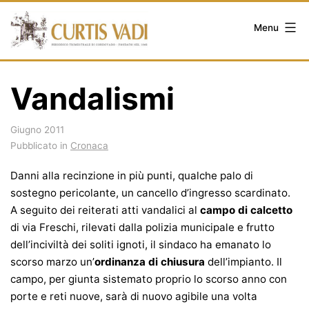
Salta
al
Menu
contenuto
Vandalismi
Giugno 2011
Pubblicato in
Cronaca
Danni alla recinzione in più punti, qualche palo di
sostegno pericolante, un cancello d’ingresso scardinato.
A seguito dei reiterati atti vandalici al
campo di calcetto
di via Freschi, rilevati dalla polizia municipale e frutto
dell’inciviltà dei soliti ignoti, il sindaco ha emanato lo
scorso marzo un’
ordinanza di chiusura
dell’impianto. Il
campo, per giunta sistemato proprio lo scorso anno con
porte e reti nuove, sarà di nuovo agibile una volta