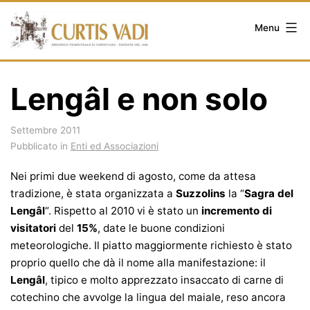
Salta
al
Menu
contenuto
Lengâl e non solo
Settembre 2011
Pubblicato in
Enti ed Associazioni
Nei primi due weekend di agosto, come da attesa
tradizione, è stata organizzata a
Suzzolins
la “
Sagra del
Lengâl
“. Rispetto al 2010 vi è stato un
incremento di
visitatori
del
15%
, date le buone condizioni
meteorologiche. Il piatto maggiormente richiesto è stato
proprio quello che dà il nome alla manifestazione: il
Lengâl
, tipico e molto apprezzato insaccato di carne di
cotechino che avvolge la lingua del maiale, reso ancora