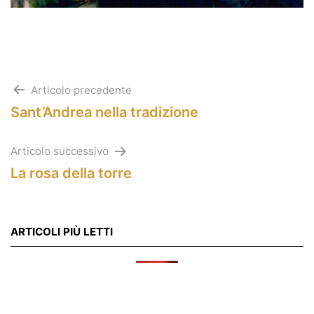
Navigazione
Articolo precedente
Sant’Andrea nella tradizione
articoli
Articolo successivo
La rosa della torre
ARTICOLI PIÙ LETTI