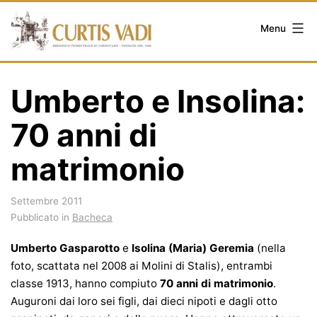
Salta
al
Menu
contenuto
Umberto e Insolina:
70 anni di
matrimonio
Settembre 2011
Pubblicato in
Bacheca
Umberto Gasparotto
e
Isolina (Maria) Geremia
(nella
foto, scattata nel 2008 ai Molini di Stalis), entrambi
classe 1913, hanno compiuto
70 anni di matrimonio
.
Auguroni dai loro sei figli, dai dieci nipoti e dagli otto