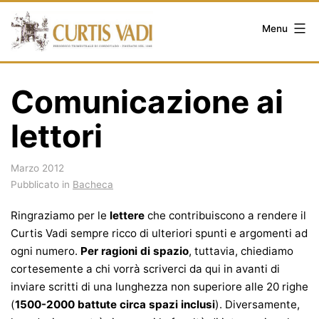
Salta
al
Menu
contenuto
Comunicazione ai
lettori
Marzo 2012
Pubblicato in
Bacheca
Ringraziamo per le
lettere
che contribuiscono a rendere il
Curtis Vadi sempre ricco di ulteriori spunti e argomenti ad
ogni numero.
Per ragioni di spazio
, tuttavia, chiediamo
cortesemente a chi vorrà scriverci da qui in avanti di
inviare scritti di una lunghezza non superiore alle 20 righe
(
1500-2000 battute circa spazi inclusi
). Diversamente,