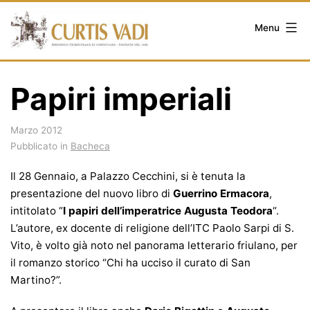
Salta
al
Menu
contenuto
Papiri imperiali
Marzo 2012
Pubblicato in
Bacheca
Il 28 Gennaio, a Palazzo Cecchini, si è tenuta la
presentazione del nuovo libro di
Guerrino Ermacora
,
intitolato “
I papiri dell’imperatrice Augusta Teodora
“.
L’autore, ex docente di religione dell’ITC Paolo Sarpi di S.
Vito, è volto già noto nel panorama letterario friulano, per
il romanzo storico “Chi ha ucciso il curato di San
Martino?”.