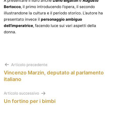
A presentare il libro anche
Dario Bigattin
e
Augusto
Bertocco
, il primo introducendo l’opera, il secondo
illustrandone la cultura e il periodo storico. L’autore ha
presentato invece il
personaggio ambiguo
dell’imperatrice
, facendo luce sui vari aspetti della
donna.
Navigazione
Articolo precedente
Vincenzo Marzin, deputato al parlamento
articoli
italiano
Articolo successivo
Un fortino per i bimbi