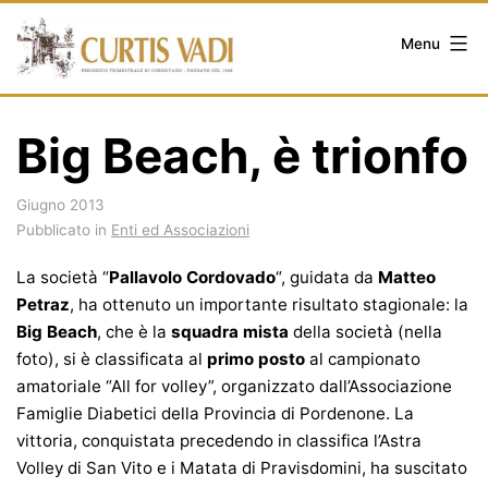
Salta
al
Menu
contenuto
Big Beach, è trionfo
Giugno 2013
Pubblicato in
Enti ed Associazioni
La società “
Pallavolo Cordovado
“, guidata da
Matteo
Petraz
, ha ottenuto un importante risultato stagionale: la
Big Beach
, che è la
squadra mista
della società (nella
foto), si è classificata al
primo posto
al campionato
amatoriale “All for volley”, organizzato dall’Associazione
Famiglie Diabetici della Provincia di Pordenone. La
vittoria, conquistata precedendo in classifica l’Astra
Volley di San Vito e i Matata di Pravisdomini, ha suscitato