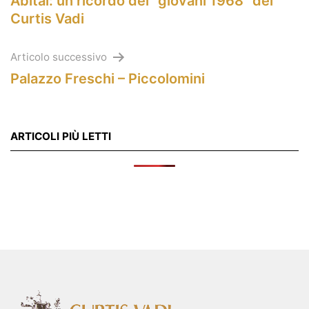
Abital: un ricordo dei “giovani 1968” del
articoli
Curtis Vadi
Articolo successivo
Palazzo Freschi – Piccolomini
ARTICOLI PIÙ LETTI