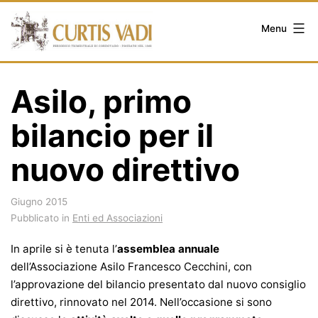
Salta
al
Menu
contenuto
Asilo, primo
bilancio per il
nuovo direttivo
Giugno 2015
Pubblicato in
Enti ed Associazioni
In aprile si è tenuta l’
assemblea annuale
dell’Associazione Asilo Francesco Cecchini, con
l’approvazione del bilancio presentato dal nuovo consiglio
direttivo, rinnovato nel 2014. Nell’occasione si sono