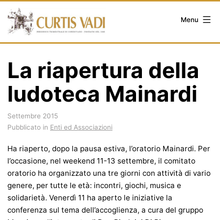
Salta
al
Menu
contenuto
La riapertura della
ludoteca Mainardi
Settembre 2015
Pubblicato in
Enti ed Associazioni
Ha riaperto, dopo la pausa estiva, l’oratorio Mainardi. Per
l’occasione, nel weekend 11-13 settembre, il comitato
oratorio ha organizzato una tre giorni con attività di vario
genere, per tutte le età: incontri, giochi, musica e
solidarietà. Venerdì 11 ha aperto le iniziative la
conferenza sul tema dell’accoglienza, a cura del gruppo