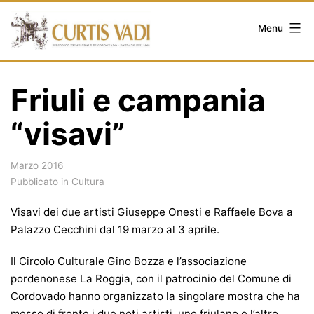
Salta
al
Menu
contenuto
Friuli e campania
“visavi”
Marzo 2016
Pubblicato in
Cultura
Visavi dei due artisti Giuseppe Onesti e Raffaele Bova a
Palazzo Cecchini dal 19 marzo al 3 aprile.
Il Circolo Culturale Gino Bozza e l’associazione
pordenonese La Roggia, con il patrocinio del Comune di
Cordovado hanno organizzato la singolare mostra che ha
messo di fronte i due noti artisti,
uno friulano e l’altro