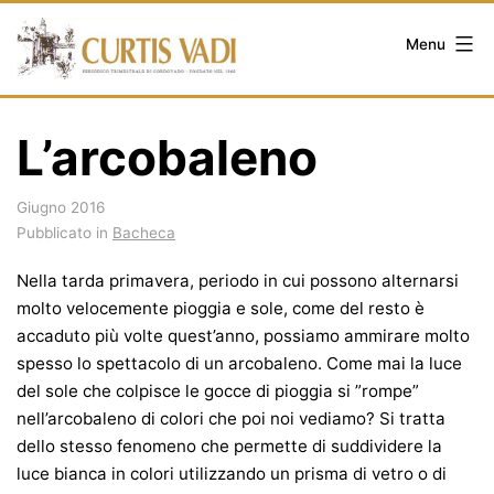
Salta
al
Menu
contenuto
L’arcobaleno
Giugno 2016
Pubblicato in
Bacheca
Nella tarda primavera, periodo in cui possono alternarsi
molto velocemente pioggia e sole, come del resto è
accaduto più volte quest’anno, possiamo ammirare molto
spesso lo spettacolo di un arcobaleno. Come mai la luce
del sole che colpisce le gocce di pioggia si ”rompe”
nell’arcobaleno di colori che poi noi vediamo? Si tratta
dello stesso fenomeno che permette di suddividere la
luce bianca in colori utilizzando un prisma di vetro o di