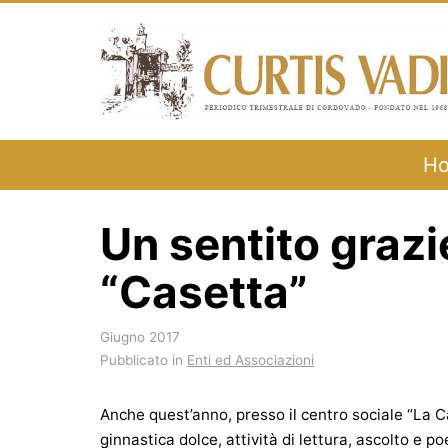
Salta
al
contenuto
H
Un sentito grazi
“Casetta”
Giugno 2017
Pubblicato in
Enti ed Associazioni
Anche quest’anno, presso il centro sociale “La Cas
ginnastica dolce, attività di lettura, ascolto e p