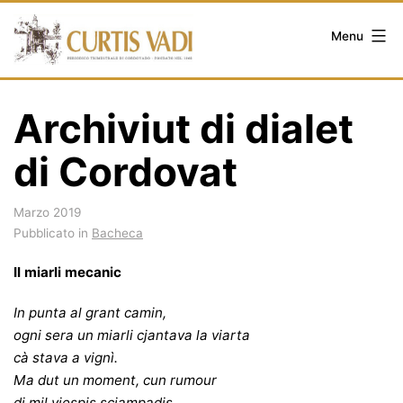
Salta
al
Menu
contenuto
Archiviut di dialet
di Cordovat
Marzo 2019
Pubblicato in
Bacheca
Il miarli mecanic
In punta al grant camin,
ogni sera un miarli cjantava la viarta
cà stava a vignì.
Ma dut un moment, cun rumour
di mil viespis scjampadis