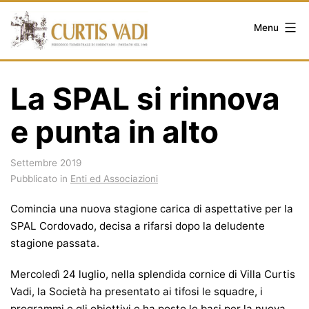
Salta
al
Menu
contenuto
La SPAL si rinnova
e punta in alto
Settembre 2019
Pubblicato in
Enti ed Associazioni
Comincia una nuova stagione carica di aspettative per la
SPAL Cordovado, decisa a rifarsi dopo la deludente
stagione passata.
Mercoledì 24 luglio, nella splendida cornice di Villa Curtis
Vadi, la Società ha presentato ai tifosi le squadre, i
programmi e gli obiettivi e ha posto le basi per la nuova