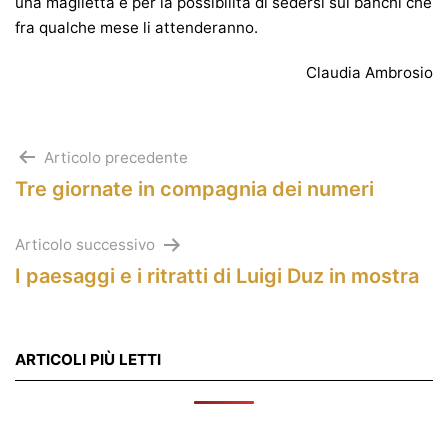
una maglietta e per la possibilità di sedersi sui banchi che
fra qualche mese li attenderanno.
Claudia Ambrosio
Navigazione
Articolo precedente
Tre giornate in compagnia dei numeri
articoli
Articolo successivo
I paesaggi e i ritratti di Luigi Duz in mostra
ARTICOLI PIÙ LETTI