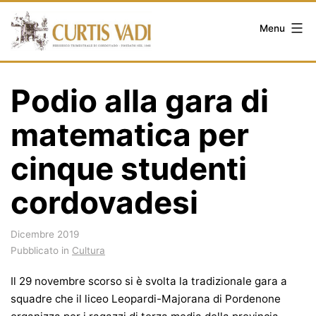
Salta
al
Menu
contenuto
Podio alla gara di
matematica per
cinque studenti
cordovadesi
Dicembre 2019
Pubblicato in
Cultura
Il 29 novembre scorso si è svolta la tradizionale gara a
squadre che il liceo Leopardi-Majorana di Pordenone