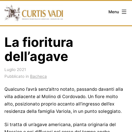
Salta
al
Menu
contenuto
La fioritura
dell’agave
Luglio 2021
Pubblicato in
Bacheca
Qualcuno l’avrà senz’altro notato, passando davanti alla
villa adiacente al Molino di Cordovado. Un fiore molto
alto, posizionato proprio accanto all’ingresso dell’ex
residenza della famiglia Variola, in un punto soleggiato.
Si tratta di un’agave americana, pianta originaria del
Messico e poi diffusasi nel corso del tempo anche