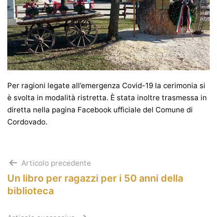
Per ragioni legate all’emergenza Covid-19 la cerimonia si
è svolta in modalità ristretta. È stata inoltre trasmessa in
diretta nella pagina Facebook ufficiale del Comune di
Cordovado.
Navigazione
Articolo precedente
Un libro per ragazzi per i 50 anni della
articoli
biblioteca