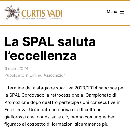
Salta
al
Menu
contenuto
La SPAL saluta
l’eccellenza
Giugno 2024
Pubblicato in
Enti ed Associazioni
Il termine della stagione sportiva 2023/2024 sancisce per
la SPAL Cordovado la retrocessione al Campionato di
Promozione dopo quattro partecipazioni consecutive in
Eccellenza. Un’annata non priva di difficoltà per i
giallorossi che, nonostante ciò, hanno comunque ben
figurato al cospetto di formazioni sicuramente più