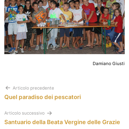
Damiano Giusti
Navigazione
Articolo precedente
Quel paradiso dei pescatori
articoli
Articolo successivo
Santuario della Beata Vergine delle Grazie