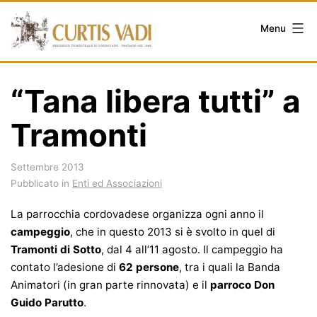
Salta
al
Menu
contenuto
“Tana libera tutti” a
Tramonti
Settembre 2013
Pubblicato in
Enti ed Associazioni
La parrocchia cordovadese organizza ogni anno il
campeggio
, che in questo 2013 si è svolto in quel di
Tramonti di Sotto
, dal 4 all’11 agosto. Il campeggio ha
contato l’adesione di
62 persone
, tra i quali la Banda
Animatori (in gran parte rinnovata) e il
parroco Don
Guido Parutto
.