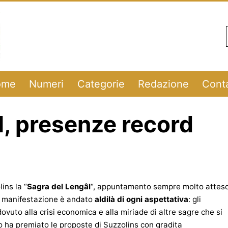
ome
Numeri
Categorie
Redazione
Conta
l, presenze record
ins la “
Sagra del Lengâl
“, appuntamento sempre molto attes
la manifestazione è andato
aldilà di ogni aspettativa
: gli
vuto alla crisi economica e alla miriade di altre sagre che si
ha premiato le proposte di Suzzolins con gradita