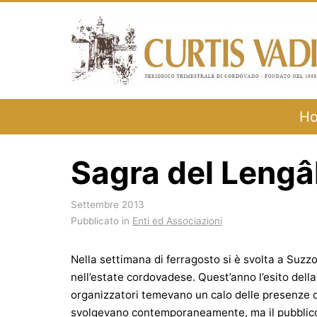
Salta
al
contenuto
H
Sagra del Lengâ
Settembre 2013
Pubblicato in
Enti ed Associazioni
Nella settimana di ferragosto si è svolta a Suzzol
nell’estate cordovadese. Quest’anno l’esito del
organizzatori temevano un calo delle presenze do
svolgevano contemporaneamente, ma il pubblico 