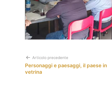
Navigazione
Articolo precedente
Personaggi e paesaggi, il paese in
articoli
vetrina