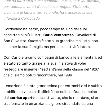
anni ha dato lustro alla comunità musicale di Cordovado,
portandola a valori d’eccellenza. Angelo Stefanato,
violinista di fama internazionale, ha trascorso la sua
infanzia a Cordovado.
Cordovado ha perso, poco tempo fa, uno dei suoi
concittadini più illustri:
Carlo Ventoruzzo
, Cavaliere di
San Silvestro. Questo è stato un grandissimo lutto, non
solo per la sua famiglia ma per la collettività intera.
Con Carlo eravamo compagni di banco alle elementari, ed
è stato soltanto grazie alla sua iniziativa di voler
festeggiare insieme i “settant’anni della classe del 1926”
che ci siamo potuti rincontrare, nel 1996.
L’emozione è stata grandissima per entrambi e si è subito
stabilito un vincolo di affinità incredibile. Quel bambino
dal
sorriso aperto
e accattivante, che io ricordavo, si era
trasformato in un anziano signore circondato da una